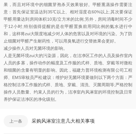
果，而且对环境中的细菌芽孢杀灭效果较好。甲醛熏蒸操作需要注
意：首先保证室温达到35℃以上、相对湿度在60%以上;其次要保证
甲醛用量达到房间体积10克/立方米的比例;另外，房间消毒时间不少
于12小时;特别值得提醒的是在甲醛置换前用同比例的氨水进行中
和，这样将zui大限度地减少对人体的危害以及对环境的污染。为了防
止细菌对甲醛产生耐药性，可以用臭氧进行交替效果会更好。
减少操作人员对无菌环境的影响。
人是无菌环境zui大的污染源，因此，在洁净区工作的人员及操作室内
人员的多寡，操作动作的幅度及工作服的式样、质地、穿戴等对微粒
和细菌的含量有明显的影响。因此，福建力普环境检测有限公司工程
师、EMS审核员严松建议：维护好无菌环境要做到以下两个方面：严
格控制洁净工作服的式样、质地、穿戴、清洗、灭菌周期等;严格控制
操作人员数量、约束人员的行为，洁净室内风淋室的环境控制及日常
养护保证洁净区的净化级别。
采购风淋室注意几大相关事项
上一条