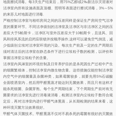
地面擦拭消毒。每3天生产结束后，用75%乙醇或2‰新洁尔灭溶液对
洁净室内所有设施表面及顶棚、照明等表面进行擦拭消毒，3%～5%
的来苏儿对地面进行消毒.
严格控制洁净室与相邻房间之间的压差同样是保证生产房间空气洁净
度的重要环节。不同洁净级别的洁净室及洁净区与非洁净区之间的压
差应大于5帕斯卡，洁净区与室外压差应大于10帕斯卡，且送风、回
风和排风系流的启闭应联锁并按顺序操作,这样可以避免空气倒流，减
少低级别尘埃对洁净室环境的污染。每次生产前及一定的生产周期后
须对清洁后的洁净室在静态条件下进行尘埃粒子数的检测，以评价和
掌握洁净室尘埃粒子的含量。
洁净室内风淋室的环境控制及日常养护目的是杀死因生产过程中产生
的细菌繁殖体，控制洁净室内微生物含量。这些措施仅能控制洁净室
内空气中的细菌量及杂菌种类，如果霉菌较多，就要先用5%石碳酸
全面喷洒室内，然后用甲醛熏蒸才能达到无菌效果，而且只有这样才
能杀死细菌、杂菌芽孢。每个生产周期结束，下个周期生产前对有无
菌要求的洁净室先进行消毒液消毒，检测洁净室内尘埃粒子数符合规
定后，再对洁净室内进行甲醛气体熏蒸，从长期检测的结果来看，这
种环境灭菌方法效果很好。
甲醛气体灭菌技术。甲醛熏蒸不仅对不易杀死的霉菌有很好的灭菌效