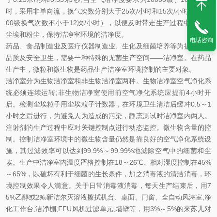
时，采用非单向流，换气次数分别大于25次/小时和15次/小时（3000
00级换气次数不小于12次/小时），以便及时带走生产过程中产生的
尘埃和粉尘，保持洁净室环境的洁净度。
电话咨询
药品、食品制造业及医疗仪器制造业、生化及细菌培养等为提高产品
品质及安全卫生，需要一种特殊的无菌生产空间——洁净室。在药品
生产中，微粒和微生物是药品生产洁净室环境控制的主要对象。
洁净室分为生物洁净室和非生物洁净室两种。生物洁净室空气净化系
统必须连续运转;非生物洁净室使用前空气净化系统应提前4小时开
启。检测尘埃粒子用尘埃粒子计数器，在环境卫生清洁后缓冲0.5～1
小时之后进行，为避免人为造成的污染，静态测试时洁净室内两人。
注射剂的生产过程中应对关键控制点进行动态监控。微生物含量的控
制。控制洁净室环境中的微生物含量仍然是靠良好的空气净化系统设
施，其过滤效率可以达到99.9%～99.99%地滤除空气中的细菌和尘
埃。生产中洁净室内温度严格控制在18～26℃、相对湿度控制在45%
～65%，以破坏有利于细菌的生长条件，加之消毒液的清洁消毒，环
境控制效果令人满意。关于日常消毒液消毒，每天生产结束后，用7
5%乙醇或2‰新洁尔灭溶液擦拭机台、桌面、门窗、全自动风淋室,净
化工作台,洁净棚,FFU风机过滤单元,墙壁等，用3%～5%的来苏儿对