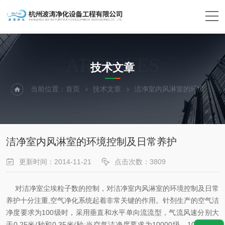
ARTICLES
技术文章
当前位置：
首页
技术文章
洁净室内风淋室的环境控制及日常养护
洁净室内风淋室的环境控制及日常养护
更新时间：2014-11-21
点击次数：3809
对洁净室尘埃粒子数的控制，对洁净室内风淋室的环境控制及日常
养护十分注重,空气净化系统起着非常关键的作用。针剂生产的空气洁
净度要求为100级时，采用垂直和水平单向流流型，气流风速分别大
于0.25米/秒和0.35米/秒;当空气洁净度要求为10000级、100000级