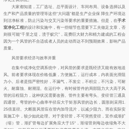
大家都知道，工厂选址、总平面设计、车间布局、设备选择以及
生产和产品质量的管理等这些“大问题”都是生产企业保 障生产环境达
到洁净标准，防止污染与交叉污染等要求的重要措施。但是，在
手术
室净化工程
的设计和实施中，有一些细节也需要下工夫做足文章，否
则很可能“千里之堤，溃于蚁穴”，花费巨大财力和精力建成的工程会
因为一个风管的不合适或者人员的走动而达不到预期效果，影响产品
质量。
风管要求经济与效率并重
在集中或净化空调系统中，对风管的要求是既经济又能有效地送
风。前者要求体现在价格低廉，方便施工，运行成本，内表面光滑阻
力小。后者是指严密性好，不漏气，不发尘，不积尘，不污染，可耐
火、耐腐蚀、耐潮湿。在运行中，有时候管件的局部阻力大大高于风
管的沿程阻力，这种状况需要改善。管件主要有弯头、变径管三通及
四通管。弯管的中心曲率半径应大于矩形风管的边长，圆形则采用1.
25倍直径。大断面风管应在管内加导流片，以减少阻力。而在实际安
装施工中，较少如此处理。对于变径管，不可突然变径，宜作成渐扩
（缩）管，渐扩管每边扩展角应大于15°，渐缩管则每边收缩角不大