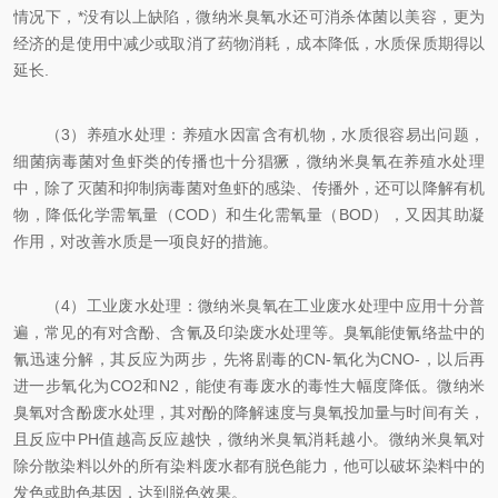
情况下，*没有以上缺陷，微纳米臭氧水还可消杀体菌以美容，更为
经济的是使用中减少或取消了药物消耗，成本降低，水质保质期得以
延长.
（3）养殖水处理：养殖水因富含有机物，水质很容易出问题，
细菌病毒菌对鱼虾类的传播也十分猖獗，微纳米臭氧在养殖水处理
中，除了灭菌和抑制病毒菌对鱼虾的感染、传播外，还可以降解有机
物，降低化学需氧量（COD）和生化需氧量（BOD），又因其助凝
作用，对改善水质是一项良好的措施。
（4）工业废水处理：微纳米臭氧在工业废水处理中应用十分普
遍，常见的有对含酚、含氰及印染废水处理等。臭氧能使氰络盐中的
氰迅速分解，其反应为两步，先将剧毒的CN-氧化为CNO-，以后再
进一步氧化为CO2和N2，能使有毒废水的毒性大幅度降低。微纳米
臭氧对含酚废水处理，其对酚的降解速度与臭氧投加量与时间有关，
且反应中PH值越高反应越快，微纳米臭氧消耗越小。微纳米臭氧对
除分散染料以外的所有染料废水都有脱色能力，他可以破坏染料中的
发色或助色基因，达到脱色效果。