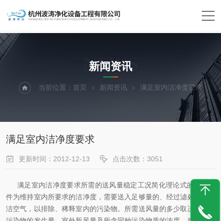
NEWS
新闻资讯
当前位置：
首页
新闻资讯
满足室内洁净度要求
满足室内洁净度要求
更新时间：2012-12-13
点击次数：3051
满足室内洁净度要求所需的送风量稳定工况简化理论式的假定条
件为维持室内所要求的洁净度，需要送入足够量的、经过滤处理的清
洁空气，以排除、稀释室内的污染物。所需送风量的多少取决于室内
污染物的发生量、室外新风量及所含同种污染物质的浓度，空气再循