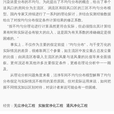
污染浓度分布的不均匀。为此提出了不均匀分布的概念，给出了单个
送风口的房间分为主流区、涡流区和回风口区的三区不均匀分布模
型。国内专家又持续进行了一系列的理论探讨，并结合实测经验数据
给出了对按均匀分布假定条件计算结果的修正系数。
“按不均匀分理论进行计算虽然更符合实际，但必须指出其计算结
果有时和实际还会有较大的出入，这是因为有关系数的准确确定是很
困难的。”
事实上，不仅作为主要的假定前提：“均匀分布”，与千变万化的
实际情况的差异，很难靠两三个参量，如主流区中发尘量占总发尘量
的比值；由涡流区卷吸入主流区的风量与送风量的比值等来全面描
叙。更何况还有其他许多次要假定条件，更难在理论分析中一一顾
及。
从理论分析问题角度来看，洁净车间不均匀分布模型解释了均匀
分布假定与实际情况不相符的某些原因。但对卖际运用来说，如何把
握不同情况加以区别对待，对设计者来说可能会有一些困难。
经营：
无尘净化工程
实验室净化工程
通风净化工程