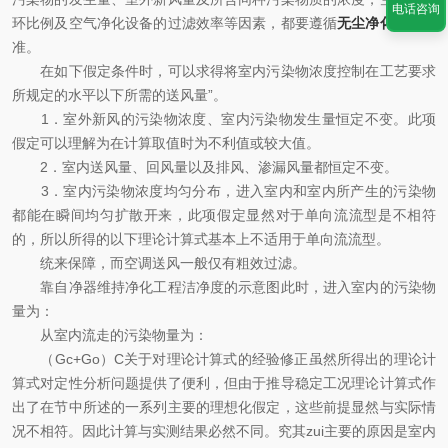
电话咨询
环比例及空气净化设备的过滤效率等因素，都要遵循
无尘净化工程
标
准。
在如下假定条件时，可以求得将室内污染物浓度控制在工艺要求
所规定的水平以下所需的送风量”。
1．室外新风的污染物浓度、室内污染物发生量恒定不变。此项
假定可以理解为在计算取值时为不利值或较大值。
2．室内送风量、回风量以及排风、渗漏风量都恒定不变。
3．室内污染物浓度均匀分布，进入室内和室内所产生的污染物
都能在瞬间均匀扩散开来，此项假定显然对于单向流流型是不相符
的，所以所得的以下理论计算式基本上不适用于单向流流型。
统来保障，而空调送风一般仅有粗效过滤。
靠自净器维持净化工程洁净度的示意图此时，进入室内的污染物
量为：
从室内流走的污染物量为：
（Gc+Go）C关于对理论计算式的经验修正虽然所得出的理论计
算式对定性分析问题提供了便利，但由于推导稳定工况理论计算式作
出了在节中所述的一系列主要的理想化假定，这些前提显然与实际情
况不相符。因此计算与实测结果必然不同。究其zui主要的原因是室内