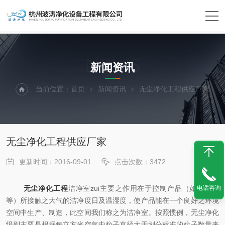
NEWS
新闻资讯
当前位置：
首页
新闻资讯
无尘净化工程供应厂家
无尘净化工程供应厂家
更新时间：2016-09-01
点击次数：3472
电话咨询
无尘净化工程
洁净室zui主要之作用在于控制产品（如硅芯片
等）所接触之大气的洁净度日及温湿度，使产品能在一个良好之环境
空间中生产、制造，此空间我们称之为洁净室。按照惯例，无尘净化
级别主要是根据每立方米空气中粒子直径大于划分标准的粒子数量来