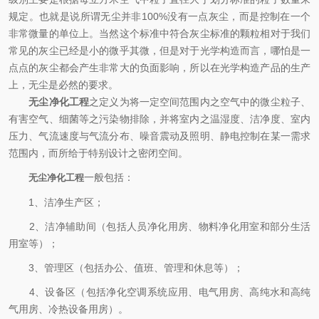
规定。也就是说所谓无尘并非100%没有一点灰尘，而是控制在一个
非常微量的单位上。当然这个标准中符合灰尘标准的颗粒相对于我们
常见的灰尘已经是小的微乎其微，但是对于光学构造而言，哪怕是一
点点的灰尘都会产生非常大的负面影响，所以在光学构造产品的生产
上，无尘是必然的要求。
无尘净化工程
之定义为将一定空间范围内之空气中的微尘粒子、
有害空气、细菌等之污染物排除，并将室内之温湿度、洁净度、室内
压力、气流速度与气流分布、噪音震动及照明、静电控制在某一需求
范围内，而所给于特别设计之密闭空间。
一般包括：
无尘净化工程
1、洁净生产区；
2、洁净辅助间（包括人员净化用房、物料净化用室和部分生活
用室等）；
3、管理区（包括办公、值班、管理和休息等）；
4、设备区（包括净化空调系统应用、电气用房、高纯水和高纯
气用房、冷热设备用房）。