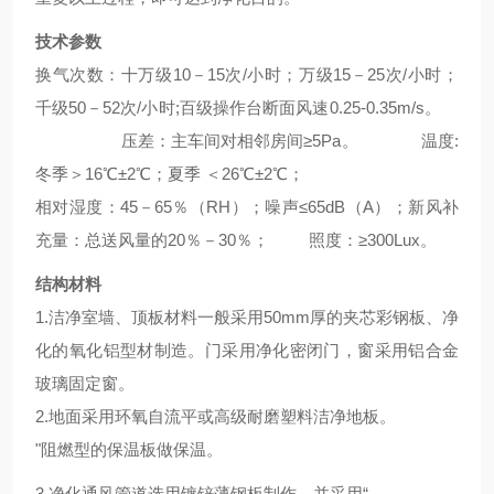
技术参数
换气次数：十万级10－15次/小时；万级15－25次/小时；
千级50－52次/小时;百级操作台断面风速0.25-0.35m/s。
压差：主车间对相邻房间≥5Pa。 温度:
冬季＞16℃±2℃；夏季 ＜26℃±2℃；
相对湿度：45－65％（RH）；噪声≤65dB（A）；新风补
充量：总送风量的20％－30％； 照度：≥300Lux。
结构材料
1.
洁净室墙、顶板材料一般采用50mm厚的夹芯彩钢板、净
化的氧化铝型材制造。门采用净化密闭门，窗采用铝合金
玻璃固定窗。
2.地面采用环氧自流平或高级耐磨塑料洁净地板。
"阻燃型的保温板做保温。
3.
净化通风管道选用镀锌薄钢板制作，并采用“