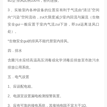
B2
型 排风比例100%，密闭连接。
3
、实验室内各种设备的位置应有利于气流由“清洁"空间
向“污染"空间流动，zui大限度减少室内回流与漏流（生物
安全gui一般应置于室内气流zui下游，即zui远离送风口
处）。
*
生物安全gui的排风不能代替室内排风。
四．排水
含菌污水应经高温高压消毒或化学消毒后排放至市政污水
排放公用系统。
五．电气设置
1
、应设配电箱。
2
、电源宜设置漏电检测报警装置。
3
、应有可靠的接电系统，其接地电阻不宜大于1Ω。