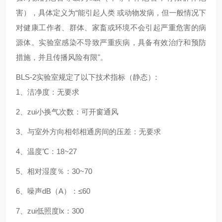
害），具体定义为“能引起人类 或动物发病，但一般情况下
对健康工作者、群体、家畜或环境不会引起严重危害的病
源体。实验室感染不导致严重疾病，具备有效治疗和预防
措施，并且传播风险有限"。
BLS-2
实验室规定了以下技术指标（静态）:
1、洁净度：无要求
2
、zui小换气次数：可开窗通风
3
、与室外方向相邻相通房间的压差：无要求
4
、温度℃：18~27
5
、相对湿度％：30~70
6
、噪声dB（A）：≤60
7
、zui低照度lx：300