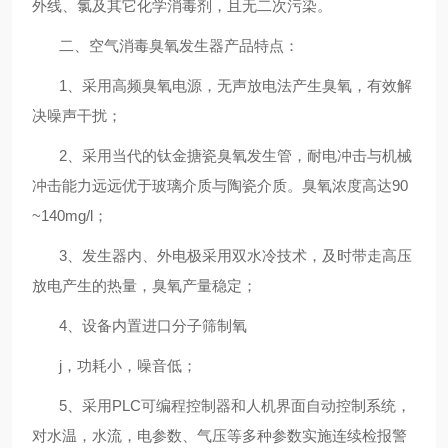
外线、氯及其它化学消毒剂，且无二次污染。
二、
空气消毒臭氧发生器
产品特点：
1
、采用高频臭氧电源，无声放电法产生臭氧，有效解
决噪声干扰；
2
、采用当代的钛金搪瓷臭氧发生管，耐电冲击与机械
冲击能力远远优于玻璃介质与陶瓷介质。臭氧浓度高达
90
~140mg/l
；
3
、发生器内、外电极采用双水冷技术，及时带走高压
放电产生的热量，臭氧产量稳定；
4
、设备内置进口分子筛
制氧
j
，功耗小，噪音低；
5
、采用
PLC
可编程控制器和人机界面自动控制系统，
对水温，水流，电参数、气压等多种参数实施连续检报警