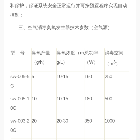
和保护，保证系统安全正常运行并可按预置程序实现自动
控制；
三、
空气消毒臭氧发生器
技术参数（空气源）
型 号
臭氧产量
臭氧浓度（m
总功率
消毒空间
（g/h）
g/L）
（W）
3
（m
）
sw-005-5
5
10-15
160
250
G
sw-005-1
10
10-15
180
500
0G
sw-003-2
20
20-30
350
1000
0G