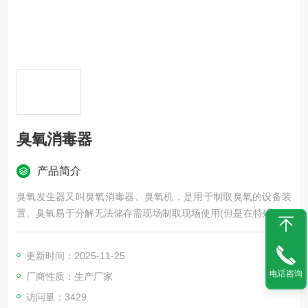
臭氧消毒器
产品简介
臭氧发生器又叫臭氧消毒器、臭氧机，是用于制取臭氧的设备装
置。臭氧易于分解无法储存需现场制取现场使用(但是在特殊的情
况下是可以进行短暂时间的储存)，凡是能用到臭氧的场所均需使
用臭氧发生器。臭氧发生器在自来水，污水，工业氧化，空间灭
更新时间：2025-11-25
菌等领域广泛应用。
电话咨询
厂商性质：生产厂家
访问量：3429