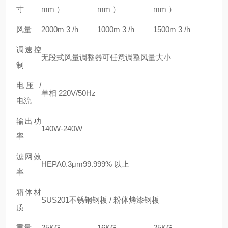
寸
mm ）
mm ）
mm ）
风量
2000m 3 /h
1000m 3 /h
1500m 3 /h
调速控
无段式风量调整器可任意调整风量大小
制
电压 /
单相 220V/50Hz
电流
输出功
140W-240W
率
滤网效
HEPA0.3μm99.999% 以上
率
箱体材
SUS201不锈钢钢板 / 粉体烤漆钢板
质
重量
25KG
16KG
25KG