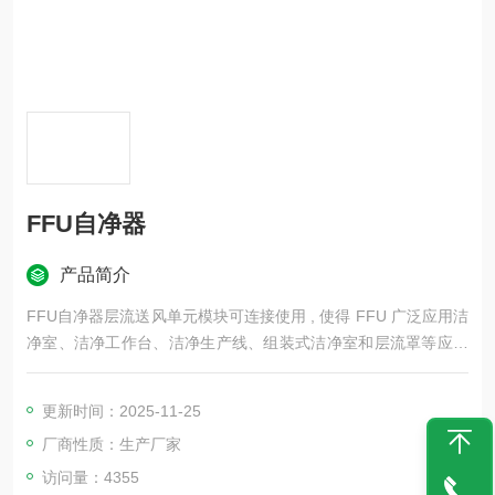
FFU自净器
产品简介
FFU自净器层流送风单元模块可连接使用 , 使得 FFU 广泛应用洁
净室、洁净工作台、洁净生产线、组装式洁净室和层流罩等应用
场合。 FFU 设有初、高效两级过滤网。风机从 FFU 顶部将空气
吸入并经初、高效过滤器，过滤后的洁净空气在整个出风面以0.4
更新时间：2025-11-25
5m/S±20% 的风速匀速送出。
厂商性质：生产厂家
访问量：4355