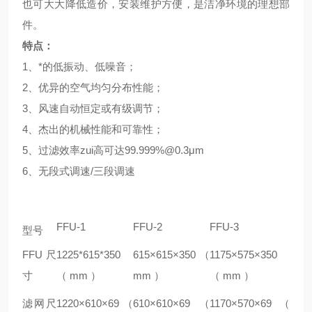
也可大大降低造价，安装维护方便，是洁净环境的理想部
件。
特点：
1、*的低振动、低噪音；
2、优异的空气均匀分布性能；
3、风速自动恒定或有级调节；
4、杰出的机械性能和可靠性；
5、过滤效率zui高可达99.999%@0.3μm
6、无段式调速/三段调速
FFU-1
FFU-2
FFU-3
型号
FFU 尺
1225*615*350
615×615×350 （
1175×575×350
寸
（ mm ）
mm ）
（ mm ）
滤网尺
1220×610×69 （
610×610×69 （
1170×570×69 （