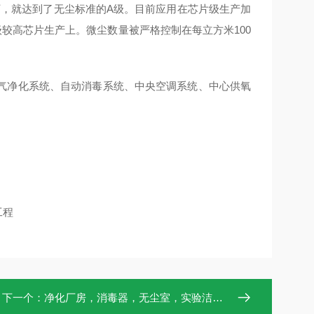
下，就达到了无尘标准的
A
级。目前应用在芯片级生产加
级较高芯片生产上。微尘数量被严格控制在每立方米
100
气
净化
系统、自动消毒系统、中央空调系统、中心供氧
工程
下一个：
净化厂房，消毒器，无尘室，实验洁净室