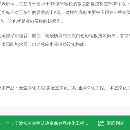
如表所示，每立方米将小于
0.5
微米粒径的微尘数量控制在
3500
个以
无尘标准对于灰尘的要求高于
A
级，这样的高标主要被应用在一些等
内，这也就是业内俗称的
1K
级别。
间全部采用隔音、防尘、耐酸防腐蚀的乳白色彩钢板拼装而成，有
空
及太阳能热水器、自动感应水等辅助设施构成。
更多产品：
无尘净化工程
,
实验室净化工程
,
通风净化工程
,
手术室净化
上一个：
宁波实验动物洁净室保健品净化工程净化车间
返回列表