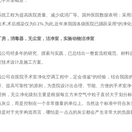
化手术室概述：
系统工程为提高医院质量、减少或消厂等。国外医院数据表明：采用
技术
,
术后感染仅为
0.1%.
为此
,
近年来我国各级医院已踊跃采用*的
净化
厂房，消毒器，无尘室，洁净室，实验动物洁净室
司经多年的研究、摸索与实践，已总结出一整套流程规范、材料设
室技术设计及施工方案。
司在医院手术室净化空调工程中，定会借鉴*的经验，结合我国的
节、提高可靠性
"
的原则，
为贵院设计出合理、节能、方便的手术室
净
惯例，无尘
净化
级别主要是根据每立方米
空气
中粒子直径大于划分
点灰尘，而是控制在一个非常微量的单位上。当然这个标准中符合灰
但是对于光学构造而言，哪怕是一点点的灰尘都会产生非常大的负面