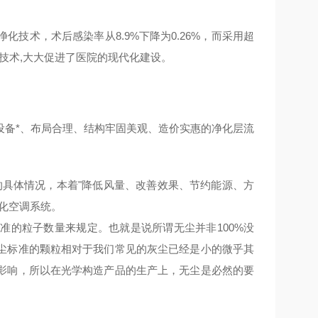
净化技术，术后感染率从
8.9%
下降为
0.26%
，而采用超
技术
,
大大促进了医院的现代化建设。
备*、布局合理、结构牢固美观、造价实惠的
净化
层流
具体情况，本着
"
降低风量、改善效果、节约能源、方
化
空调系统。
标准的粒子数量来规定。也就是说所谓无尘并非
100%
没
尘标准的颗粒相对于我们常见的灰尘已经是小的微乎其
影响，所以在光学构造产品的生产上，无尘是必然的要