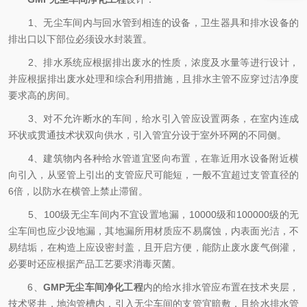
1、无尘车间内与回水管到相连的设备，卫生器具和排水设备的
排出口以下部位必须设水封装置。
2、排水系统应根据排出废水的性质，浓度及水量等进行设计，
并应根据排出废水处理和综合利用措施，且排水主管不应穿过洁净度
要求高的房间。
3、对不允许断水的车间，给水引入管应设置两条，在室内连成
环状或贯通技术状双向供水，引入管宜分设于室外环网的不同侧。
4、建筑物内各种给水管道宜竖向布置，在靠近用水设备附近横
向引入，从竖管上引出的支管应尺可能短，一般不宜超过支管直径的
6倍，以防水在横管上禁止滞留。
5、100级无尘车间内不宜设置地漏，10000级和100000级的无
尘车间也应少设地漏，其地漏所用材质应不易腐蚀，内表面光洁，不
易结垢，在构造上应设密封盖，且开启方便，能防止废水废气倒灌，
必要时还应根据产品工艺要求消毒灭菌。
6、
GMP无尘车间净化工程
内的给水排水管应布置在技术夹层，
技术竖井，地沟管槽内，引入无尘车间的支管宜暗敷，且给水排水管