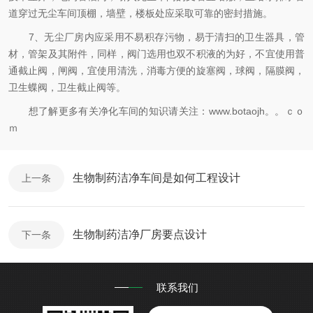
道穿过无尘车间顶棚，墙壁，楼板处应采取可靠的密封措施。
7、无尘厂房内应采用不易积存污物，易于清扫的卫生器具，管
材，管架及其附件，同样，阀门选用也双不积液的为好，不宜使用普
通截止阀，闸阀，宜使用清洗，消毒方便的旋塞阀，球阀，隔膜阀，
卫生蝶阀，卫生截止阀等。
想了解更多有关净化车间的知识请关注：www.botaojh。。ｃｏ
ｍ
生物制药洁净车间是如何工程设计
上一条
生物制药洁净厂房要点设计
下一条
联系我们