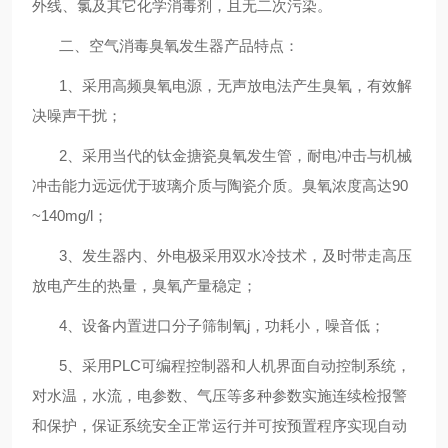
外线、氯及其它化学消毒剂，且无二次污染。
二、
空气消毒臭氧发生器
产品特点：
1
、采用高频臭氧电源，无声放电法产生臭氧，有效解
决噪声干扰；
2
、采用当代的钛金搪瓷臭氧发生管，耐电冲击与机械
冲击能力远远优于玻璃介质与陶瓷介质。臭氧浓度高达
90
~140mg/l
；
3
、发生器内、外电极采用双水冷技术，及时带走高压
放电产生的热量，臭氧产量稳定；
4
、设备内置进口分子筛
制氧j
，功耗小，噪音低；
5
、采用
PLC
可编程控制器和人机界面自动控制系统，
对水温，水流，电参数、气压等多种参数实施连续检报警
和保护，保证系统安全正常运行并可按预置程序实现自动