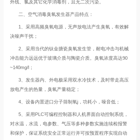
外线、氯及其它化学消毒剂，且无二次污染。
二、
空气消毒臭氧发生器
产品特点：
1
、采用高频臭氧电源，无声放电法产生臭氧，有效解
决噪声干扰；
2
、采用当代的钛金搪瓷臭氧发生管，耐电冲击与机械
冲击能力远远优于玻璃介质与陶瓷介质。臭氧浓度高达
90
~140mg/l
；
3
、发生器内、外电极采用双水冷技术，及时带走高压
放电产生的热量，臭氧产量稳定；
4
、设备内置进口分子筛
制氧j
，功耗小，噪音低；
5
、采用
PLC
可编程控制器和人机界面自动控制系统，
对水温，水流，电参数、气压等多种参数实施连续检报警
和保护，保证系统安全正常运行并可按预置程序实现自动