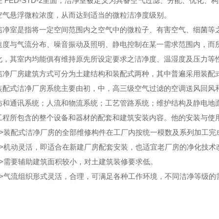
在
FED-STD-2
里面，洁净室被定义为具备空气过滤、分配、优化、构
空气悬浮微粒浓度，从而达到适当的微粒洁净度级别。
室是指将一定空间范围内之空气中的微粒子、有害空气、细菌等之
速度与气流分布、噪音振动及照明、静电控制在某一需求范围内，而
化，其室内均能俱有维持原先所设定要求之洁净度、温湿度及压力等
厂房建筑方式可分为土建结构和装配式两种，其中普遍采用装配
式洁净厂房系统主要由初，中，高三级空气过滤的空调送风回风和
防和通讯系统；人流和物流系统；工艺管路系统；维护结构及静电地
工程所包含的整个设备和器材的配套和建筑安装内容。他的安装与使
>
装配式洁净厂房的全部维修构件在工厂内按统一模数及系列加工完
>
机动灵活，即适合在新建厂房配套安装，也适宜老厂房的净化技术
>
需要辅助建筑面积较小，对土建筑装修要求低。
>
气流组织形式灵活，合理，可满足各种工作环境，不同洁净等级的