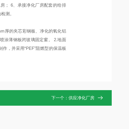
机房；
6
、承接净化厂房配套的给排
助检测。
mm
厚的夹芯彩钢板、净化的氧化铝
喷涂薄钢板闭玻璃固定窗。
2.
地面
制作，并采用
“PEF"
阻燃型的保温板
下一个：
供应净化厂房