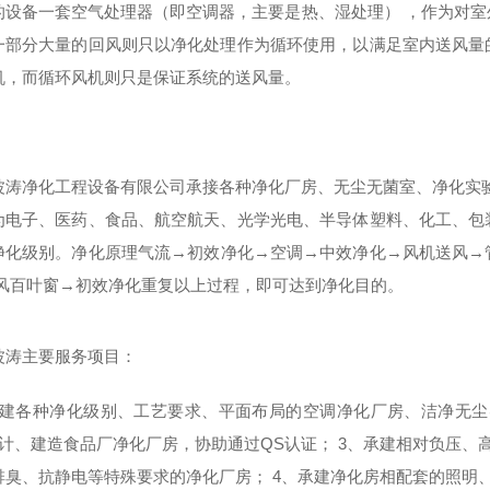
的设备一套空气处理器（即空调器，主要是热、湿处理） ，作为对
一部分大量的回风则只以净化处理作为循环使用，以满足室内送风量
机，而循环风机则只是保证系统的送风量。
波涛净
化工程设备有限公司
承接各种净化厂房、无尘无菌室、净化实
为电子、医药、食品、航空航天、光学光电、半导体塑料、化工、包
净化级别。
净化原理
气流
→
初效净化
→
空调
→
中效净化
→
风机送风
→
风百叶窗
→
初效净化
重复以上过程，即可达到净化目的。
波涛主要服务项目：
建各种净化级别、工艺要求、平面布局的空调净化厂房、洁净无尘
计、建造食品厂净化厂房，协助通过
QS
认证；
3
、
承建相对负压、
排臭、抗静电等特殊要求的净化厂房；
4
、承建净化房相配套的照明