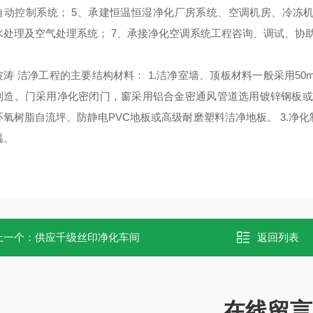
自动控制系统；
5
、承建恒温恒湿净化厂房系统、空调机房、冷冻
水处理及空气处理系统；
7
、承接净化空调系统工程咨询、调试、协
波涛
洁净工程的主要结构材料：
1.
洁净室墙、顶板材料一般采用
50
制造。门采用净化密闭门，窗采用铝合金密通风管道选用镀锌钢板或
环氧树脂自流坪、防静电
PVC
地板或高级耐磨塑料洁净地板。
3.
净化
温。
上一个：
供应千级丝印净化车间
返回列表
在线留言