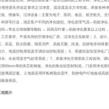
噪音振动及照明、静电控制在某一需求范围内的工程学科。净化工程
有维持原先所设定要求之洁净度、温湿度及压力等性能。
承接各种
安装、维修等。洁净设备：
主要为电子、医药、食品、航空航天、光
、科研等行业，满足客户不同的净化级别。
净化原理
气流
→
初效净化
房间
→
带走尘埃细菌等颗粒
→
回风百叶窗
→
初效净化
重复以上过程
、工艺要求、平面布局的空调净化厂房、洁净无尘实验室；
2
、
设计
压、高温、防火防爆、隔音消声、高效灭菌、排臭、抗静电等特殊要
动力、电器控制系统及空调自动控制系统；
5
、承建恒温恒湿净化厂
排水、水处理及空气处理系统；
7
、承接净化空调系统工程咨询、调
采用
50mm
厚的夹芯彩钢板、净化的氧化铝型材制造。门采用净化密
闭玻璃固定窗。
2.
地面采用环氧树脂自流坪、防静电
PVC
地板或高级
温板做保温。
工程图片