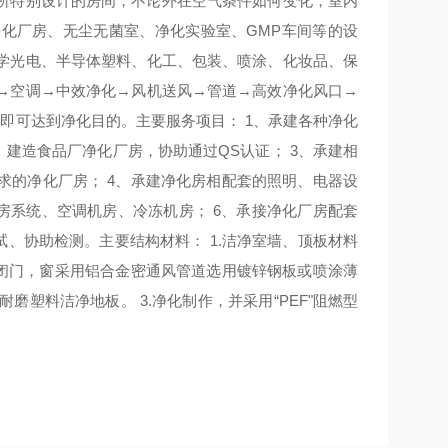
所特别设计的房间，不论外在空气条件如何变化，室内
净化厂房、无尘无菌室、净化实验室、
GMP
车间等的设
学光电、半导体塑料、化工、包装、喷涂、化妆品、保
→
空调
→
中效净化
→
风机送风
→
管道
→
高效净化风口
→
，即可达到净化目的。
主要服务项目：
1
、
承建各种净化
、建造食品厂净化厂房，协助通过
QS
认证；
3
、
承建相
求的净化厂房；
4
、承建净化房相配套的照明、电器设
房系统、空调机房、冷冻机房；
6
、承接净化厂房配套
试、协助检测。
主要结构材料：
1.
洁净室墙、顶板材料
闭门，窗采用铝合金密通风管道选用镀锌钢板或喷涂薄
耐磨塑料洁净地板。
3.
净化制作，并采用
“PEF"
阻燃型