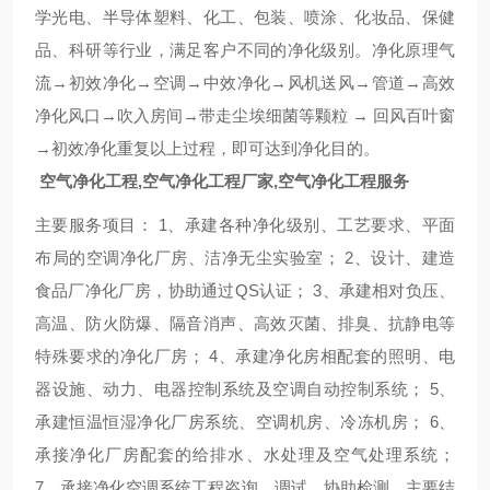
学光电、半导体塑料、化工、包装、喷涂、化妆品、保健
品、科研等行业，满足客户不同的净化级别。
净化原理
气
流
→
初效净化
→
空调
→
中效净化
→
风机送风
→
管道
→
高效
净化风口
→
吹入房间
→
带走尘埃细菌等颗粒
→
回风百叶窗
→
初效净化
重复以上过程，即可达到净化目的。
空气净化工程,
空气净化工程厂家
,空气净化工程服务
主要服务项目：
1
、
承建各种净化级别、工艺要求、平面
布局的空调净化厂房、洁净无尘实验室；
2
、
设计、建造
食品厂净化厂房，协助通过
QS
认证；
3
、
承建相对负压、
高温、防火防爆、隔音消声、高效灭菌、排臭、抗静电等
特殊要求的净化厂房；
4
、承建净化房相配套的照明、电
器设施、动力、电器控制系统及空调自动控制系统；
5
、
承建恒温恒湿净化厂房系统、空调机房、冷冻机房；
6
、
承接净化厂房配套的给排水、水处理及空气处理系统；
7
、承接净化空调系统工程咨询、调试、协助检测。
主要结