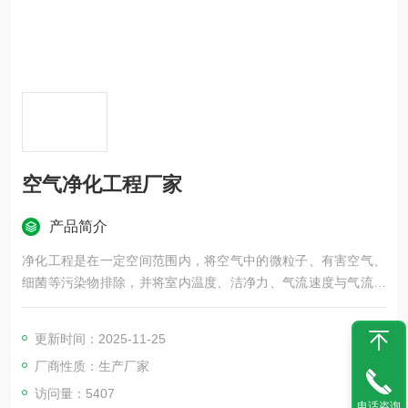
空气净化工程厂家
产品简介
净化工程是在一定空间范围内，将空气中的微粒子、有害空气、
细菌等污染物排除，并将室内温度、洁净力、气流速度与气流分
布、噪音振动及照明、静电控制在某一需求范围内的工程学科。
净化工程所特别设计的房间，不论外在空气条件如何变化，室内
更新时间：2025-11-25
均具有维持原先所设定要求之洁净度、温湿度及压力等性能
厂商性质：生产厂家
访问量：5407
电话咨询