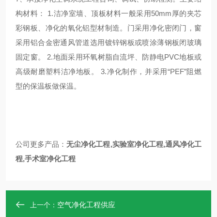
构材料：
1.
洁净室墙、顶板材料一般采用
50mm
厚的夹芯
彩钢板、净化的氧化铝型材制造。门采用净化密闭门，窗
采用铝合金密通风管道选用镀锌钢板或喷涂薄钢板闭玻璃
固定窗。
2.
地面采用环氧树脂自流坪、防静电
PVC
地板或
高级耐磨塑料洁净地板。
3.
净化制作，并采用
“PEF”
阻燃
型的保温板做保温。
公司更多产品：
无尘净化工程
,
实验室净化工程
,
通风净化工
程
,
手术室净化工程
空气净化工程供应
上一个：