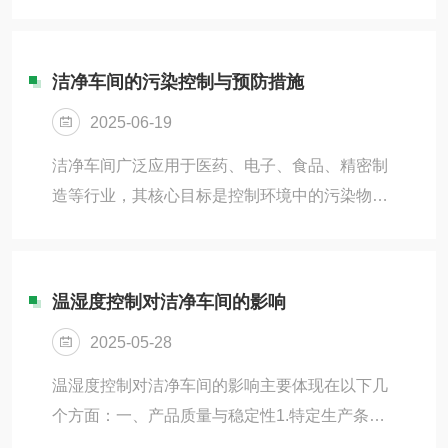
子浓度要求严格，通常用于生物医药、电子、制
酚、氯仿等有毒试剂可能致癌或腐蚀皮肤。-有机
药等高精密要求的行业。在这样的环境下，控制
溶...
气流速度是确保洁净度和空气流通的关键因素之
洁净车间的污染控制与预防措施
一。气流速度的合理调节，能够有效防止污染源
2025-06-19
进入实验室，同时保障实验室内的空气流动性，
以满足不同实验操作的要求。一、洁净实验室气
洁净车间广泛应用于医药、电子、食品、精密制
流速度的基本概念在洁净实验室中，空气被过滤
造等行业，其核心目标是控制环境中的污染物，
后通过送风系统被送入工作区域，并通过排风系
以确保产品质量和生产安全。污染控制与预防是
统排出，以保持实验室内部空气的洁净度。气流
洁净车间管理的重中之重，需要从设计、运行、
速度...
维护及人员管理等多方面采取措施。一、主要污
温湿度控制对洁净车间的影响
染源1.人员污染：人体是洁净车间最大的污染源
2025-05-28
之一，皮肤碎屑、头发、皮脂、呼出的气体及衣
物纤维都可能携带微生物和颗粒物。2.设备与物
温湿度控制对洁净车间的影响主要体现在以下几
料污染：生产设备运行过程中可能产生摩擦颗
个方面：一、产品质量与稳定性1.特定生产条件
粒，原材料包装或运输过程中也可能引入污染
需求：对于许多行业，如电子、医药等，产品的