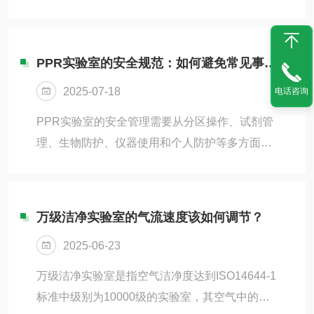
室，通常用于对空气洁净度要求非常高的科研、
制药、电子等行业。构建和维护一个万级洁净实
验室不仅需要满足严格的设计规范和标准，还需
PPR实验室的安全规范：如何避免常见事故？
要进行长期的维护和监管，确保其始终符合洁净
2025-07-18
电话咨询
标准。一、设计要点1.合理的空间布局与设计在
洁净实验室的设计阶段，首先要考虑空间的功能
PPR实验室的安全管理需要从分区操作、试剂管
性布局，确保实验室内的工作区域、气流走向和
理、生物防护、仪器使用和个人防护等多方面入
设备放置都符合洁净要求。洁净区应该按照功能
手。只有严格遵守规范，才能避免污染、化学伤
划分为不同的级别，如洁净室、过渡区、污区
害和生物风险，确保实验结果的准确性和人员安
等。洁净区域要...
全。每位实验人员都应树立安全意识，养成良好
万级洁净实验室的气流速度该如何调节？
的操作习惯，共同维护实验室的安全环境。一、
2025-06-23
PPR实验室常见事故类型1.样本交叉污染-由于
PCR的高灵敏度，微量污染可能导致假阳性结
万级洁净实验室是指空气洁净度达到ISO14644-1
果。-常见原因：实验器材混用、气溶胶扩散、操
标准中级别为10000级的实验室，其空气中的粒
作不规范。2.化学试剂危害-溴化乙锭（EB）、苯