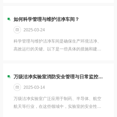
物。3.空气污染：外界空气可能含有灰尘、微生
生产需要在特定的温湿度条件下进行。例如，在
物、气溶胶等，若...
电子无尘车间中，温度通常允许±4至6℃的温
如何科学管理与维护洁净车间？
差，而湿度控制有助于减少静电荷的积累，从而
2025-03-24
避免对产品造成损害。2.防止材料变形：适宜的
温湿度条件可以防止材料变形、开裂或失效，减
科学管理与维护洁净车间是确保生产环境洁净、
少产品的不良率。3.微生物控制：控制洁净车间
高效运行的关键。以下是一些具体的措施和建
的湿度可以降低微生物（如霉菌、病毒、真菌、
议：一、日常管理1.工艺流程优化对工艺流程进
螨虫）繁殖和传播的风险，确保产品的无菌性...
行详细的梳理和优化，通过流程图找出不合理或
低效的部分进行改进。合理规划人流和物流的动
万级洁净实验室消防安全管理与日常监控要求
线，避免交叉污染，确保生产过程的流畅和高
2025-03-14
效。2.清洁与消毒制度制定详细的清洁计划，包
括清洁的频率、方法和使用的清洁剂。对生产设
万级洁净实验室广泛应用于制药、半导体、航空
备、工具、地面、墙壁等各个角落进行定期消
航天等行业，在这些领域中，实验室的安全性和
毒，确保无尘埃、无微生物污染。3.人员培训与
环境要求至关重要。消防安全是洁净实验室管理