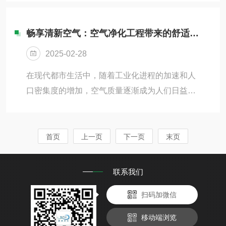
行为规范对进入车间的员工进行严格的培训，使
中的重要一环，因为实验室内的高温设备、化学
其了解洁净操作规范...
试剂和高风险操作可能引发火灾事故。因此，确
畅享清新空气：空气净化工程带来的舒适空间新感受
保万级洁净实验室的消防安全，必须进行系统的
2025-02-28
安全管理与日常监控。一、消防安全管理体系1.
消防安全责任制每个万级洁净实验室都应建立明
在现代都市生活中，随着工业化进程的加速和人
确的消防安全责任制，明确消防管理人员的职
口密集度的增加，空气质量逐渐成为人们日益关
责。实验室负责人要定期组织消防安全培训，确
注的重要议题。空气污染不仅影响着我们的健
保所有员工了解消防安全的重要性，掌握灭火器
康，也悄然改变着我们的生活质量。幸运的是，
材的使用方法和火灾...
空气净化工程的出现为我们带来了一个全新的解
首页
上一页
下一页
末页
决方案，让我们能够在繁忙喧嚣的城市中畅享清
新空气，体验从未有的舒适空间新感受。空气净
联系我们
化工程通过一系列的技术手段，有效去除空气中
扫码加微信
的污染物，包括颗粒物、有害气体、细菌病毒
等，为我们打造一个健康、清新的室内环境。这
移动端浏览