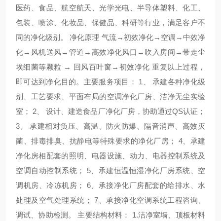
医药、食品、航空航天、光学光电、半导体塑料、化工、
包装、喷涂、化妆品、保健品、科研等行业，满足客户不
同的净化级别。
净化原理
气流→初效净化→空调→中效净
化→风机送风→管道→高效净化风口→吹入房间→带走尘
埃细菌等颗粒
→
回风百叶窗→初效净化
重复以上过程，
即可达到净化目的。
主要服务项目：
1
、
承建各种净化级
别、工艺要求、平面布局的空调净化厂房、洁净无尘实验
室；
2
、
设计、建造食品厂净化厂房，协助通过
QS
认证；
3
、
承建相对负压、高温、防火防爆、隔音消声、高效灭
菌、排毒排臭、抗静电等特殊要求的净化厂房；
4
、承建
净化房相配套的照明、电器设施、动力、电器控制系统及
空调自动控制系统；
5
、承建恒温恒湿净化厂房系统、空
调机房、冷冻机房；
6
、承接净化厂房配套的给排水、水
处理及空气处理系统；
7
、承接净化空调系统工程咨询、
调试、协助检测。
主要结构材料：
1.
洁净室墙、顶板材料