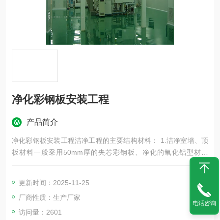
净化彩钢板安装工程
产品简介
净化彩钢板安装工程洁净工程的主要结构材料： 1.洁净室墙、顶
板材料一般采用50mm厚的夹芯彩钢板、净化的氧化铝型材制
造。门采用净化密闭门，窗采用铝合金密通风管道选用镀锌钢板
或喷涂薄钢板闭玻璃固定窗。 2.地面采用环氧树脂自流坪、防静
更新时间：2025-11-25
电PVC地板或高级耐磨塑料洁净地板。 3.净化制作，并采用“PE
厂商性质：生产厂家
F“阻燃型的保温板做保温
电话咨询
访问量：2601