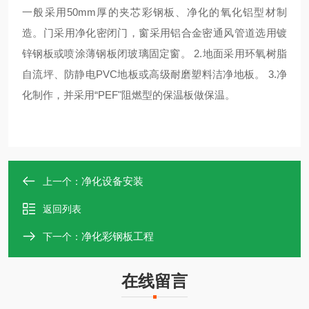
一般采用
50mm
厚的夹芯彩钢板、净化的氧化铝型材制
造。门采用净化密闭门，窗采用铝合金密通风管道选用镀
锌钢板或喷涂薄钢板闭玻璃固定窗。
2.
地面采用环氧树脂
自流坪、防静电
PVC
地板或高级耐磨塑料洁净地板。
3.
净
化制作，并采用“
PEF
"阻燃型的保温板做保温。
净化设备安装
上一个：
返回列表
净化彩钢板工程
下一个：
在线留言