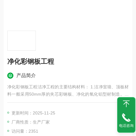
净化彩钢板工程
产品简介
净化彩钢板工程洁净工程的主要结构材料： 1.洁净室墙、顶板材
料一般采用50mm厚的夹芯彩钢板、净化的氧化铝型材制造。门
采用净化密闭门，窗采用铝合金密通风管道选用镀锌钢板或喷涂
薄钢板闭玻璃固定窗。 2.地面采用环氧树脂自流坪、防静电PVC
更新时间：2025-11-25
地板或高级耐磨塑料洁净地板。 3.净化制作，并采用“PEF“阻燃
厂商性质：生产厂家
型的保温板做保温
电话咨询
访问量：2351