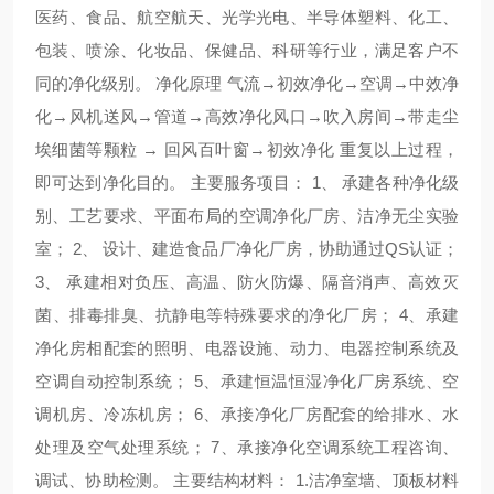
医药、食品、航空航天、光学光电、半导体塑料、化工、
包装、喷涂、化妆品、保健品、科研等行业，满足客户不
同的净化级别。
净化原理
气流→初效净化→空调→中效净
化→风机送风→管道→高效净化风口→吹入房间→带走尘
埃细菌等颗粒
→
回风百叶窗→初效净化
重复以上过程，
即可达到净化目的。
主要服务项目：
1
、
承建各种净化级
别、工艺要求、平面布局的空调净化厂房、洁净无尘实验
室；
2
、
设计、建造食品厂净化厂房，协助通过
QS
认证；
3
、
承建相对负压、高温、防火防爆、隔音消声、高效灭
菌、排毒排臭、抗静电等特殊要求的净化厂房；
4
、承建
净化房相配套的照明、电器设施、动力、电器控制系统及
空调自动控制系统；
5
、承建恒温恒湿净化厂房系统、空
调机房、冷冻机房；
6
、承接净化厂房配套的给排水、水
处理及空气处理系统；
7
、承接净化空调系统工程咨询、
调试、协助检测。
主要结构材料：
1.
洁净室墙、顶板材料