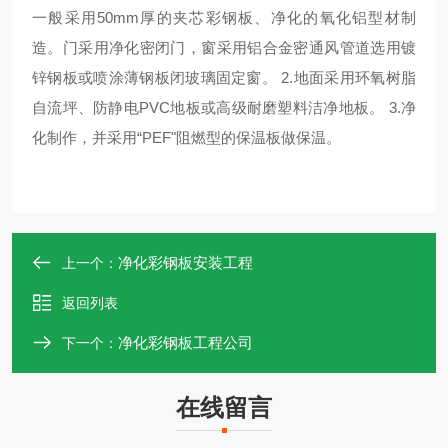
一般采用
50mm
厚的夹芯彩钢板、净化的氧化铝型材制
造。门采用净化密闭门，窗采用铝合金密通风管道选用镀
锌钢板或喷涂薄钢板闭玻璃固定窗。
2.
地面采用环氧树脂
自流坪、防静电
PVC
地板或高级耐磨塑料洁净地板。
3.
净
化制作，并采用“
PEF
"阻燃型的保温板做保温。
净化彩钢板安装工程
上一个：
返回列表
净化彩钢板工程公司
下一个：
在线留言